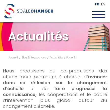
Découvrez le Scalomètre, étude sur les mythes et réalités
X
FR
EN
du changement d'échelle
Découvrir l'étude
Actualités
Qui sommes-nous ?
Notre raison d’être
Accueil
/
Blog & Ressources
/
Actualités
/
Page 3
Notre approche
Notre équipe
Nous produisons ou co-produisons des
Notre engagement
études pour permettre à chacun d’
avancer
Le changement d’échelle
dans sa réflexion sur le changement
d’échelle
et de
faire progresser la
De quoi parle-t-on ?
connaissance
, les coopérations et le cadre
Les questions clés
d’intervention plus global autour du
Les étapes clés
changement d’échelle.