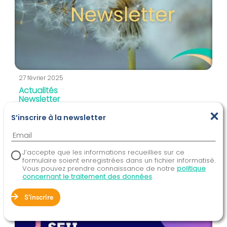
27 février 2025
Actualités
Newsletter
×
Newsletter février 2025
S’inscrire à la newsletter
Newsletter ScaleChanger : partenariat avec la
Fondation des Femmes et vérification People &
Planet First ouverte....
J’accepte que les informations recueillies sur ce
formulaire soient enregistrées dans un fichier informatisé.
Vous pouvez prendre connaissance de notre
politique
concernant le traitement des données
.
S'inscrire