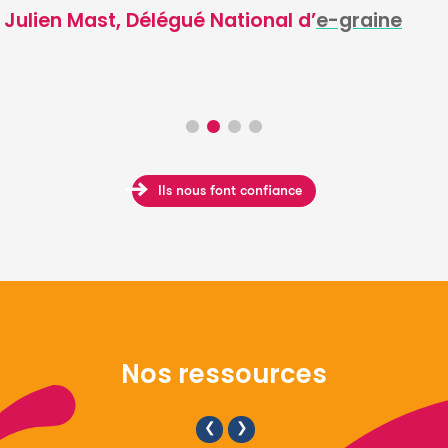
aussi] le mentorat. Chaque session a constitué
des échanges tellement riches et constructifs.”
Diagana Mama, co-fondatrice de
Neotic
en
Mauritanie
Ils nous font confiance
Nos ressources