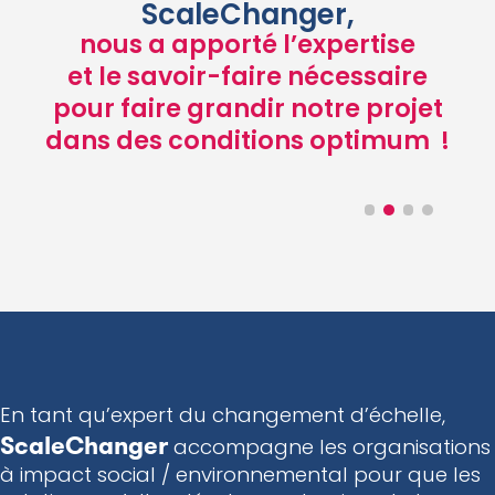
ScaleChanger,
Nos solutions
nous a apporté l’expertise
Organisation à impact
et le savoir-faire nécessaire
Structure de l’accompagnement
pour faire grandir notre projet
Acteur institutionnel
dans des conditions optimum
!
Financeur
Notre offre
Ils nous font confiance
Blog & Ressources
Contact
En tant qu’expert du changement d’échelle,
ScaleChanger
accompagne les organisations
à impact social / environnemental pour que les