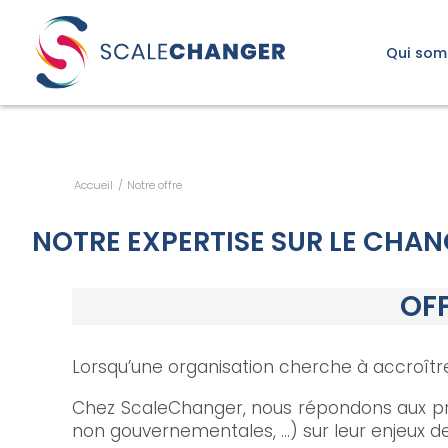
Découvrez le Scalomè
Qui som
Notre raison
Notre appr
Notre équip
Notre eng
Qui sommes-nous ?
Accueil
/
Notre offre
Notre raison d’être
NOTRE EXPERTISE SUR LE CHA
Notre approche
Notre équipe
OFF
Notre engagement
Le changement d’échelle
De quoi parle-t-on ?
Lorsqu’une organisation cherche à accroître
Les questions clés
Chez ScaleChanger, nous répondons aux pro
Les étapes clés
non gouvernementales, …) sur leur enjeux d