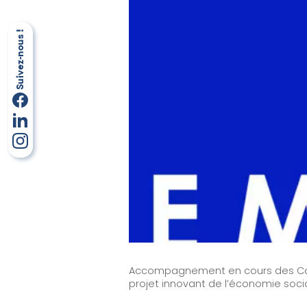
Nos solutions
Organisation à impact
Suivez-nous !
Suivez-nous !
Structure de l’accompagnement
Acteur institutionnel
Financeur
Notre offre
Ils nous font confiance
Blog & Ressources
Contact
Accompagnement en cours des Casier
projet innovant de l’économie socia