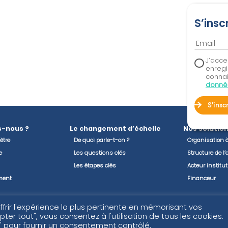
S’insc
J’acce
enregi
conna
donné
S'insc
-nous ?
Le changement d’échelle
Nos solutio
être
De quoi parle-t-on ?
Organisation 
e
Les questions clés
Structure de 
Les étapes clés
Acteur institu
ment
Financeur
t confiance
Blog & Ressources
Contact
ffrir l'expérience la plus pertinente en mémorisant vos
ter tout", vous consentez à l'utilisation de tous les cookies.
 pour fournir un consentement contrôlé.