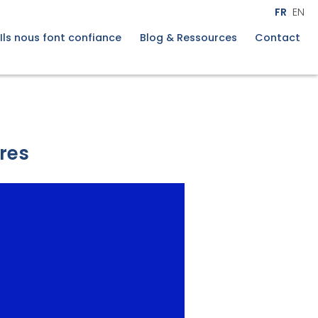
lle
X
FR
EN
Découvrir l'étude
Ils nous font confiance
Blog & Ressources
Contact
t
mpagnement
res