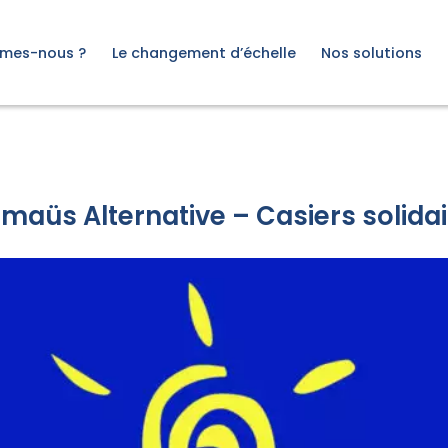
tre, étude sur les mythes et réalités du changement d'éche
mes-nous ?
Le changement d’échelle
Nos solutions
 d’être
De quoi parle-t-on ?
Organisation à impac
oche
Les questions clés
Structure de l’acco
e
Les étapes clés
Acteur institutionnel
agement
Financeur
Notre offre
maüs Alternative – Casiers solidai