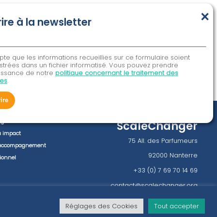
×
rire à la newsletter
pte que les informations recueillies sur ce formulaire soient
strées dans un fichier informatisé. Vous pouvez prendre
issance de notre
politique concernant le traitement des
es
.
rire
ns
ScaleChanger
à impact
75 All. des Parfumeurs
l’accompagnement
92000 Nanterre
tionnel
+33 (0) 7 69 70 14 69
contact@scalechanger.org
Réglages des Cookies
Tout accepter