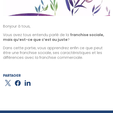
Nos solutions
Organisation à impact
Structure de l’accompagnement
Acteur institutionnel
Bonjour à tous,
Financeur
Vous avez tous entendu parlé de la
franchise sociale,
mais qu’est-ce que c’est au juste
?
Notre offre
Dans cette partie, vous apprendrez enfin ce que peut
Ils nous font confiance
être une franchise sociale, ses caractéristiques et les
Blog & Ressources
différences avec la franchise commerciale.
Contact
PARTAGER