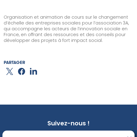
Nos solutions
Organisation à impact
Organisation et animation de cours sur le changement
Structure de l’accompagnement
d’échelle des entreprises sociales pour l’association 3A,
qui accompagne les acteurs de l’innovation sociale en
Acteur institutionnel
France, en offrant des ressources et des conseils pour
Financeur
développer des projets à fort impact social.
Notre offre
Ils nous font confiance
PARTAGER
Blog & Ressources
Contact
Suivez-nous !