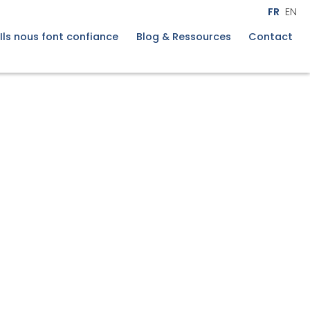
lle
X
FR
EN
Découvrir l'étude
Ils nous font confiance
Blog & Ressources
Contact
t
mpagnement