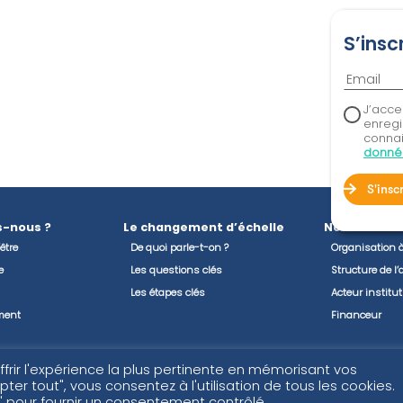
S’insc
J’acce
enregi
conna
donné
S'insc
-nous ?
Le changement d’échelle
Nos solutio
être
De quoi parle-t-on ?
Organisation 
e
Les questions clés
Structure de 
Les étapes clés
Acteur institu
ment
Financeur
t confiance
Blog & Ressources
Contact
ffrir l'expérience la plus pertinente en mémorisant vos
ter tout", vous consentez à l'utilisation de tous les cookies.
 pour fournir un consentement contrôlé.