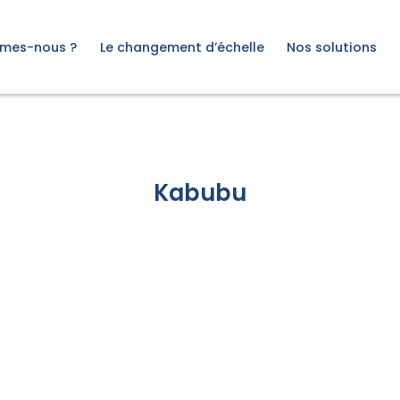
tre, étude sur les mythes et réalités du changement d'éche
mes-nous ?
Le changement d’échelle
Nos solutions
 d’être
De quoi parle-t-on ?
Organisation à impac
oche
Les questions clés
Structure de l’acco
e
Les étapes clés
Acteur institutionnel
agement
Financeur
Notre offre
Kabubu