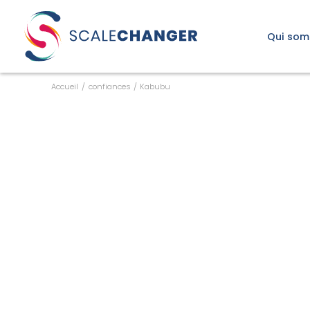
Découvrez le Scalomè
Qui som
Notre raison
Accueil
/
confiances
/
Kabubu
Notre appr
Notre équip
Notre eng
Qui sommes-nous ?
Notre raison d’être
Notre approche
Notre équipe
Notre engagement
Le changement d’échelle
De quoi parle-t-on ?
Les questions clés
Les étapes clés