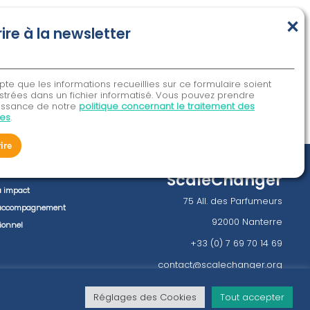
×
rire à la newsletter
pte que les informations recueillies sur ce formulaire soient
strées dans un fichier informatisé. Vous pouvez prendre
issance de notre
politique concernant le traitement des
es
.
rire
ns
ScaleChanger
à impact
75 All. des Parfumeurs
l’accompagnement
92000 Nanterre
tionnel
+33 (0) 7 69 70 14 69
contact@scalechanger.org
Réglages des Cookies
Tout accepter