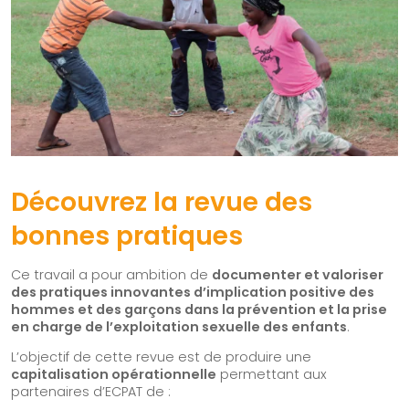
Nos solutions
Organisation à impact
Structure de l’accompagnement
Acteur institutionnel
Financeur
Notre offre
Ils nous font confiance
Découvrez la revue des
Blog & Ressources
bonnes pratiques
Contact
Ce travail a pour ambition de
documenter et valoriser
des pratiques innovantes d’implication positive des
hommes et des garçons dans la prévention et la prise
en charge de l’exploitation sexuelle des enfants
.
L’objectif de cette revue est de produire une
capitalisation opérationnelle
permettant aux
partenaires d’ECPAT de :